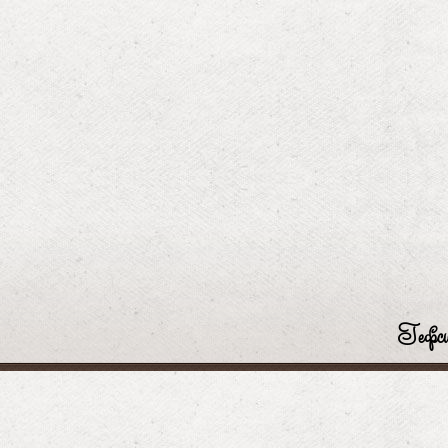
Гефси