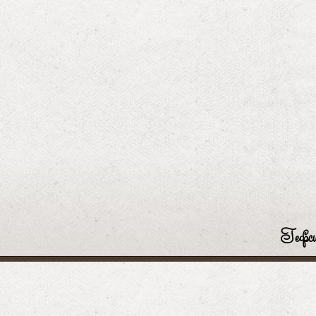
Гефси