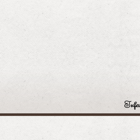
Гефси