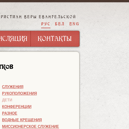
ХРИСТИАН ВЕРЫ ЕВАНГЕЛЬСКОЙ
НСЛЯЦИЯ
КОНТАКТЫ
РУС
БЕЛ
ENG
НСЛЯЦИЯ
КОНТАКТЫ
тков
СЛУЖЕНИЯ
РУКОПОЛОЖЕНИЯ
ДЕТИ
КОНФЕРЕНЦИИ
РАЗНОЕ
ВОДНЫЕ КРЕЩЕНИЯ
МИССИОНЕРСКОЕ СЛУЖЕНИЕ