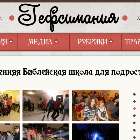
Гефсимания
А
ИЯ
МЕДИА
РУБРИКИ
ТРА
ИЯ
МЕДИА
РУБРИКИ
ТРА
енняя Библейская школа для подрос