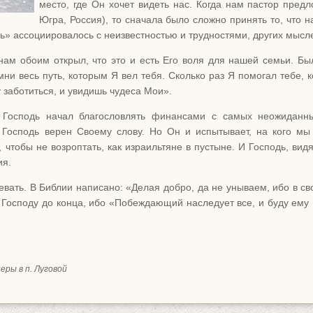
место, где Он хочет видеть нас. Когда нам пастор пред
Югра, Россия), то сначала было сложно принять то, что н
ь» ассоциировалось с неизвестностью и трудностями, других мысл
нам обоим открыл, что это и есть Его воля для нашей семьи. Б
ни весь путь, которым Я вел тебя. Сколько раз Я помогал тебе, к
 заботиться, и увидишь чудеса Мои».
 Господь начал благословлять финансами с самых неожиданных
 Господь верен Своему слову. Но Он и испытывает, на кого мы
 чтобы не возроптать, как израильтяне в пустыне. И Господь, вид
ия.
евать. В Библии написано: «Делая добро, да не унываем, ибо в с
и Господу до конца, ибо «Побеждающий наследует все, и буду ему 
еры в п. Луговой