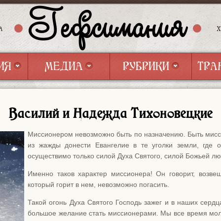
Гефсимания
А
ИЯ
МЕДИА
РУБРИКИ
ТРА
ИЯ
МЕДИА
РУБРИКИ
ТРА
Василий и Надежда Тихоновецкие
Миссионером невозможно быть по назначению. Быть мисс
из жажды донести Евангелие в те уголки земли, где 
осуществимо только силой Духа Святого, силой Божьей лю
Именно таков характер миссионера! Он говорит, возвеща
который горит в нем, невозможно погасить.
Такой огонь Духа Святого Господь зажег и в наших сердц
большое желание стать миссионерами. Мы все время моли