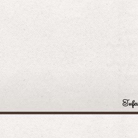
Гефси