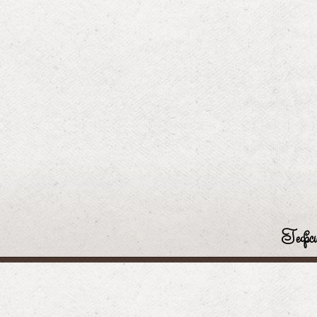
Гефси